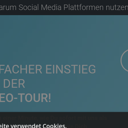
rum Social Media Plattformen nutzen
FACHER EINSTIEG
 DER
EO-TOUR!
n einer Minute, wie Du sofort mit uns als
ite verwendet Cookies.
 starten kannst. Registriere Dich