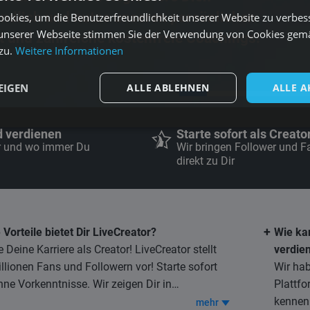
ndlich und nutze unseren persönlichen
okies, um die Benutzerfreundlichkeit unserer Website zu verbes
unserer Webseite stimmen Sie der Verwendung von Cookies gem
 und zahlreiche kostenfreie Coachings!
zu.
Weitere Informationen
EIGEN
ALLE ABLEHNEN
ALLE A
d verdienen
Starte sofort als Creato
 und wo immer Du
Wir bringen Follower und F
direkt zu Dir
+
Vorteile bietet Dir LiveCreator?
Wie ka
 Deine Karriere als Creator! LiveCreator stellt
verdie
llionen Fans und Followern vor! Starte sofort
Wir hab
ne Vorkenntnisse. Wir zeigen Dir in
Plattfo
freien Webinaren und Trainings worauf es
Jeden Monat melden sich ca.
kennen
mehr