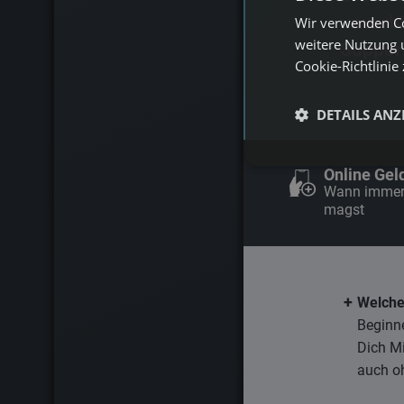
unverbi
Wir verwenden Co
weitere Nutzung 
Support
Cookie-Richtlinie 
DETAILS ANZ
Online Gel
Wann immer
magst
+
Welche 
Beginne
Dich Mi
auch oh
kosten