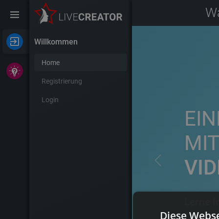
Wa
Willkommen
Home
Registrierung
Login
EIN
MIT
VID
Lerne i
Diese Webse
Creator